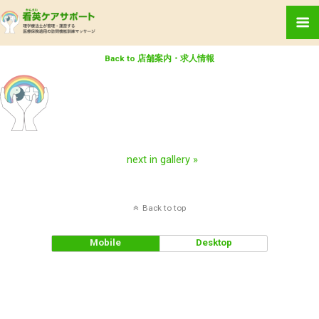
Back to 店舗案内・求人情報
next in gallery »
Back to top
Mobile
Desktop